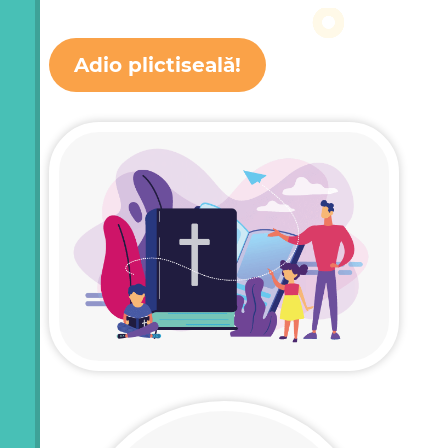
Adio plictiseală!